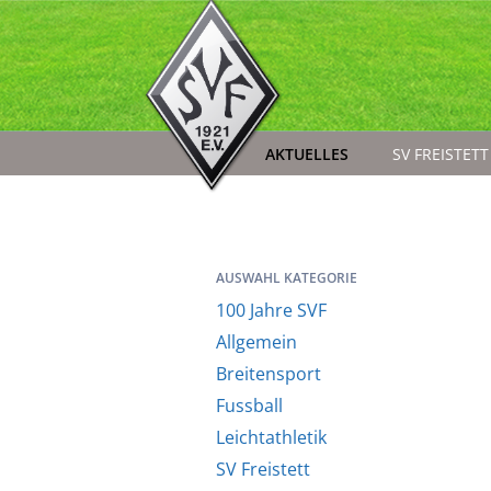
AKTUELLES
SV FREISTETT
AUSWAHL KATEGORIE
100 Jahre SVF
Allgemein
Breitensport
Fussball
Leichtathletik
SV Freistett