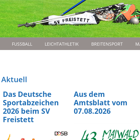
FUSSBALL
LEICHTATHLETIK
BREITENSPORT
M
Aktuell
Das Deutsche
Aus dem
Sportabzeichen
Amtsblatt vom
2026 beim SV
07.08.2026
Freistett