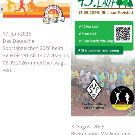
HEN
17. Juni 2026
Das Deutsche
Sportabzeichen 2026 beim
SV Freistett Ab 14.07.2026 bis
08.09.2026 immerDienstags,
von…
3. August 2026
Breitensport Walking- und