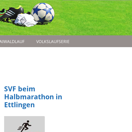
AIWALDLAUF
VOLKSLAUFSERIE
SVF beim
Halbmarathon in
Ettlingen