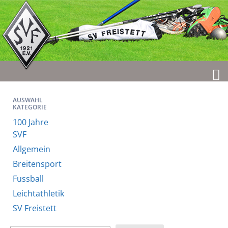
AUSWAHL
KATEGORIE
100 Jahre
SVF
Allgemein
Breitensport
Fussball
Leichtathletik
SV Freistett