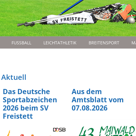
FUSSBALL
LEICHTATHLETIK
BREITENSPORT
M
Aktuell
Das Deutsche
Aus dem
Sportabzeichen
Amtsblatt vom
2026 beim SV
07.08.2026
Freistett