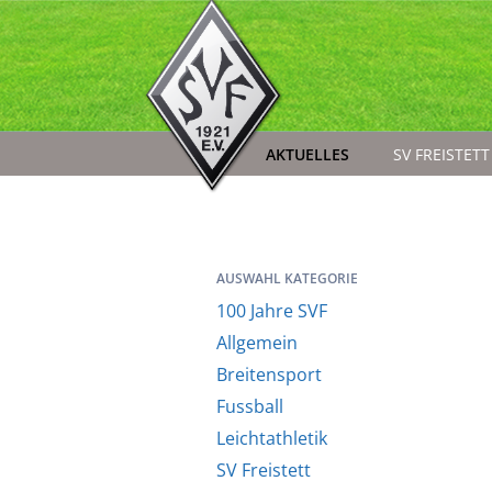
AKTUELLES
SV FREISTETT
AUSWAHL KATEGORIE
100 Jahre SVF
Allgemein
Breitensport
Fussball
Leichtathletik
SV Freistett