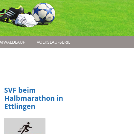
AIWALDLAUF
VOLKSLAUFSERIE
SVF beim
Halbmarathon in
Ettlingen