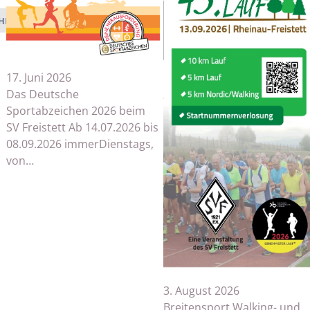
HEN
17. Juni 2026
Das Deutsche
Sportabzeichen 2026 beim
SV Freistett Ab 14.07.2026 bis
08.09.2026 immerDienstags,
von…
3. August 2026
Breitensport Walking- und