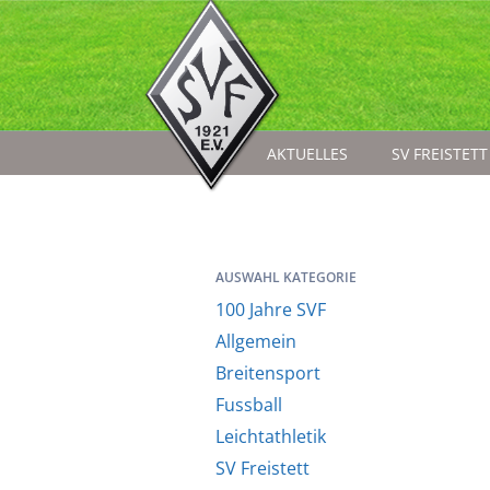
AKTUELLES
SV FREISTETT
AUSWAHL KATEGORIE
100 Jahre SVF
Allgemein
Breitensport
Fussball
Leichtathletik
SV Freistett