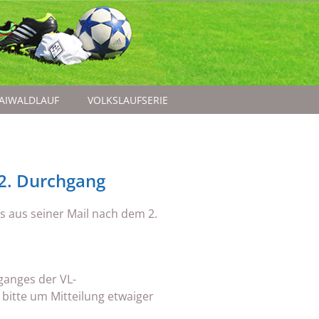
AIWALDLAUF
VOLKSLAUFSERIE
 2. Durchgang
 aus seiner Mail nach dem 2.
hganges der VL-
bitte um Mitteilung etwaiger