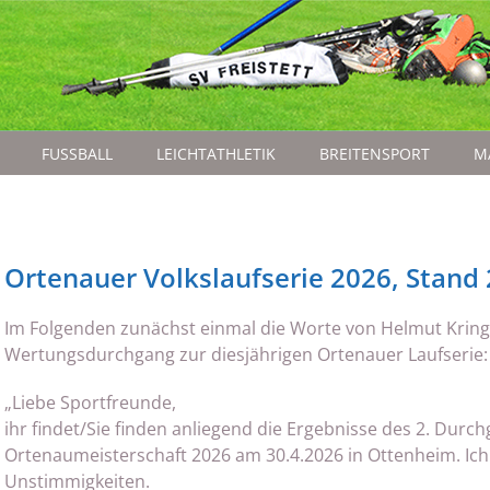
FUSSBALL
LEICHTATHLETIK
BREITENSPORT
M
Ortenauer Volkslaufserie 2026, Stand
Im Folgenden zunächst einmal die Worte von Helmut Krings
Wertungsdurchgang zur diesjährigen Ortenauer Laufserie:
„Liebe Sportfreunde,
ihr findet/Sie finden anliegend die Ergebnisse des 2. Durc
Ortenaumeisterschaft 2026 am 30.4.2026 in Ottenheim. Ich 
Unstimmigkeiten.