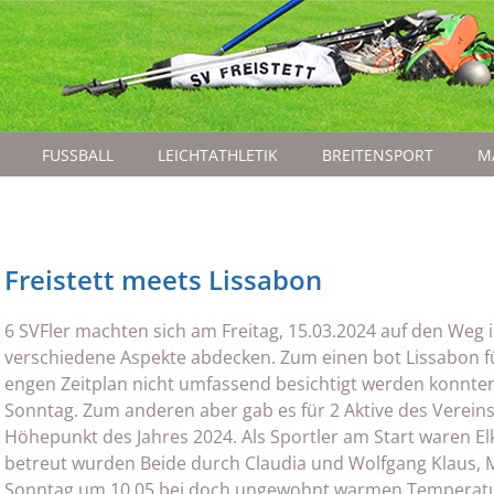
FUSSBALL
LEICHTATHLETIK
BREITENSPORT
M
Freistett meets Lissabon
6 SVFler machten sich am Freitag, 15.03.2024 auf den Weg i
verschiedene Aspekte abdecken. Zum einen bot Lissabon fü
engen Zeitplan nicht umfassend besichtigt werden konnten,
Sonntag. Zum anderen aber gab es für 2 Aktive des Verei
Höhepunkt des Jahres 2024. Als Sportler am Start waren El
betreut wurden Beide durch Claudia und Wolfgang Klaus, M
Sonntag um 10.05 bei doch ungewohnt warmen Temperatu