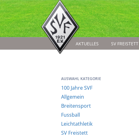
AKTUELLES
SV FREISTETT
AUSWAHL KATEGORIE
100 Jahre SVF
Allgemein
Breitensport
Fussball
Leichtathletik
SV Freistett