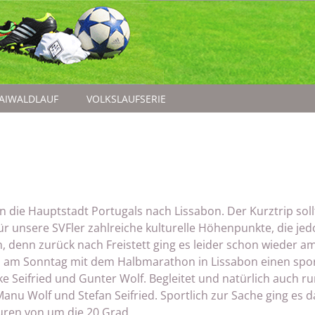
AIWALDLAUF
VOLKSLAUFSERIE
n die Hauptstadt Portugals nach Lissabon. Der Kurztrip soll
r unsere SVFler zahlreiche kulturelle Höhenpunkte, die je
 denn zurück nach Freistett ging es leider schon wieder a
ns am Sonntag mit dem Halbmarathon in Lissabon einen spor
ke Seifried und Gunter Wolf. Begleitet und natürlich auch 
anu Wolf und Stefan Seifried. Sportlich zur Sache ging es 
ren von um die 20 Grad.