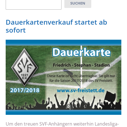
Suchen
SUCHEN
Dauerkartenverkauf startet ab
sofort
Um den treuen SVF-Anhängern weiterhin Landesliga-