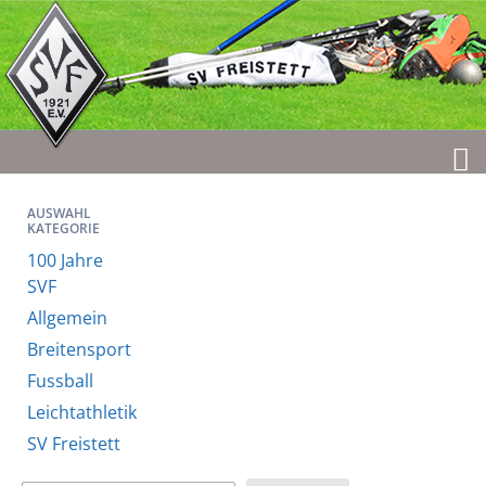
AUSWAHL
KATEGORIE
100 Jahre
SVF
Allgemein
Breitensport
Fussball
Leichtathletik
SV Freistett