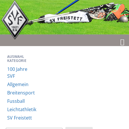
AUSWAHL
KATEGORIE
100 Jahre
SVF
Allgemein
Breitensport
Fussball
Leichtathletik
SV Freistett