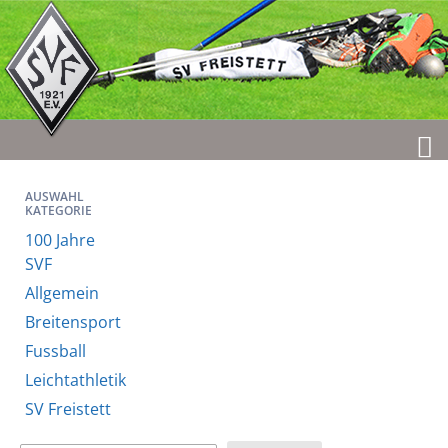
AUSWAHL
KATEGORIE
100 Jahre
SVF
Allgemein
Breitensport
Fussball
Leichtathletik
SV Freistett